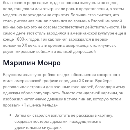
было своего рода варьете, где женщины выступали на сцене,
пели, танцевали или отыгрывали роль в представлении, а затем
медленно переходили на стриптиз. Большинство считает, что
стиль рисования пин-ап появился во времена Второй мировой
войны, однако это не совсем соответствует действительности. На
самом деле этот стиль зародился в американской культуре еще в
конце 1800-х годов. Так как пин-ап зарождался в первой
половине XX века, в эти времена американцы столкнулись с
двумя мировыми войнами и великой депрессией.
Мэрилин Монро
В русском языке употребляется для обозначения конкретного
стиля американской графики середины XX века. Брайерс
рисовал иллюстрации для военных календарей, благодаря чему
однажды обрел популярность. Вместо стандартной картины, он
изобразил нетипичную девушку в стиле пин-ап, которую потом
прозвали «Пышечка Хельда».
Затем он старался воплотить ее рассказы в картину,
создавая постеры с дамами, находящимися в
удивительных ситуациях.