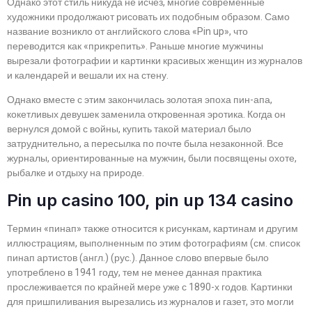
Однако этот стиль никуда не исчез, многие современные
художники продолжают рисовать их подобным образом. Само
название возникло от английского слова «Pin up», что
переводится как «прикрепить». Раньше многие мужчины
вырезали фотографии и картинки красивых женщин из журналов
и календарей и вешали их на стену.
Однако вместе с этим закончилась золотая эпоха пин-апа,
кокетливых девушек заменила откровенная эротика. Когда он
вернулся домой с войны, купить такой материал было
затруднительно, а пересылка по почте была незаконной. Все
журналы, ориентированные на мужчин, были посвящены охоте,
рыбалке и отдыху на природе.
Pin up casino 100, pin up 134 casino
Термин «пинап» также относится к рисункам, картинам и другим
иллюстрациям, выполненным по этим фотографиям (см. список
пинап артистов (англ.) (рус.). Данное слово впервые было
употреблено в 1941 году, тем не менее данная практика
прослеживается по крайней мере уже с 1890-х годов. Картинки
для пришпиливания вырезались из журналов и газет, это могли