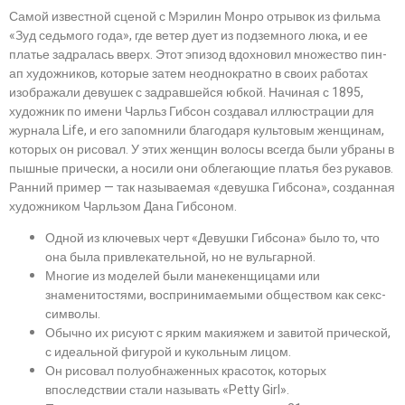
Самой известной сценой с Мэрилин Монро отрывок из фильма
«Зуд седьмого года», где ветер дует из подземного люка, и ее
платье задралась вверх. Этот эпизод вдохновил множество пин-
ап художников, которые затем неоднократно в своих работах
изображали девушек с задравшейся юбкой. Начиная с 1895,
художник по имени Чарльз Гибсон создавал иллюстрации для
журнала Life, и его запомнили благодаря культовым женщинам,
которых он рисовал. У этих женщин волосы всегда были убраны в
пышные прически, а носили они облегающие платья без рукавов.
Ранний пример — так называемая «девушка Гибсона», созданная
художником Чарльзом Дана Гибсоном.
Одной из ключевых черт «Девушки Гибсона» было то, что
она была привлекательной, но не вульгарной.
Многие из моделей были манекенщицами или
знаменитостями, воспринимаемыми обществом как секс-
символы.
Обычно их рисуют с ярким макияжем и завитой прической,
с идеальной фигурой и кукольным лицом.
Он рисовал полуобнаженных красоток, которых
впоследствии стали называть «Petty Girl».