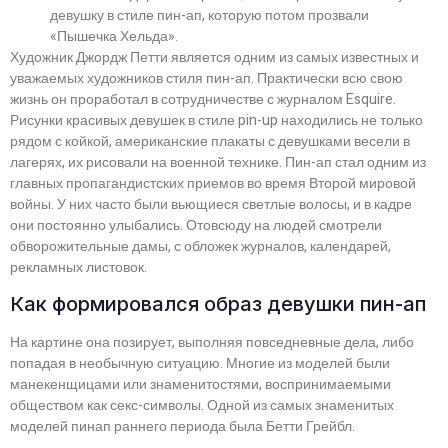
девушку в стиле пин-ап, которую потом прозвали
«Пышечка Хельда».
Художник Джордж Петти является одним из самых известных и
уважаемых художников стиля пин-ап. Практически всю свою
жизнь он проработал в сотрудничестве с журналом Esquire.
Рисунки красивых девушек в стиле pin-up находились не только
рядом с койкой, американские плакаты с девушками весели в
лагерях, их рисовали на военной технике. Пин-ап стал одним из
главных пропагандистских приемов во время Второй мировой
войны. У них часто были вьющиеся светлые волосы, и в кадре
они постоянно улыбались. Отовсюду на людей смотрели
обворожительные дамы, с обложек журналов, календарей,
рекламных листовок.
Как формировался образ девушки пин-ап
На картине она позирует, выполняя повседневные дела, либо
попадая в необычную ситуацию. Многие из моделей были
манекенщицами или знаменитостями, воспринимаемыми
обществом как секс-символы. Одной из самых знаменитых
моделей пинап раннего периода была Бетти Грейбл.