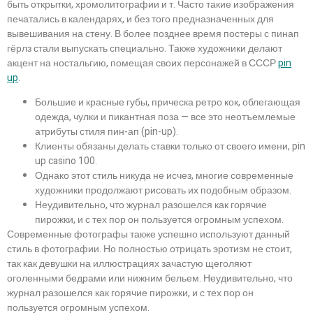
быть открытки, хромолитографии и т. Часто такие изображения
печатались в календарях, и без того предназначенных для
вывешивания на стену. В более позднее время постеры с пинап
гёрлз стали выпускать специально. Также художники делают
акцент на ностальгию, помещая своих персонажей в СССР
pin
up
.
Большие и красные губы, прическа ретро кок, облегающая
одежда, чулки и пикантная поза — все это неотъемлемые
атрибуты стиля пин-ап (pin-up).
Клиенты обязаны делать ставки только от своего имени, pin
up casino 100.
Однако этот стиль никуда не исчез, многие современные
художники продолжают рисовать их подобным образом.
Неудивительно, что журнал разошелся как горячие
пирожки, и с тех пор он пользуется огромным успехом.
Современные фотографы также успешно используют данный
стиль в фотографии. Но полностью отрицать эротизм не стоит,
так как девушки на иллюстрациях зачастую щеголяют
оголенными бедрами или нижним бельем. Неудивительно, что
журнал разошелся как горячие пирожки, и с тех пор он
пользуется огромным успехом.