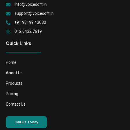
info@voicesoft.in
support@voicesoft.in
+91 93199 43030
012 0432 7619
Quick Links
Home
About Us
Products
Pricing
Contact Us
Call Us Today