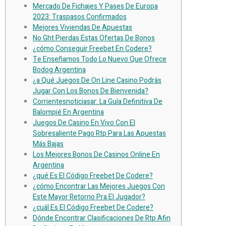
Mercado De Fichajes Y Pases De Europa
2023: Traspasos Confirmados
Mejores Viviendas De Apuestas
No Ght Pierdas Estas Ofertas De Bonos
¿cómo Conseguir Freebet En Codere?
Te Enseñamos Todo Lo Nuevo Que Ofrece
Bodog Argentina
¿a Qué Juegos De On Line Casino Podrás
Jugar Con Los Bonos De Bienvenida?
Corrientesnoticiasar: La Guía Definitiva De
Balompié En Argentina
Juegos De Casino En Vivo Con El
Sobresaliente Pago Rtp Para Las Apuestas
Más Bajas
Los Mejores Bonos De Casinos Online En
Argentina
¿qué Es El Código Freebet De Codere?
¿cómo Encontrar Las Mejores Juegos Con
Este Mayor Retorno Pra El Jugador?
¿cuál Es El Código Freebet De Codere?
Dónde Encontrar Clasificaciones De Rtp Afin