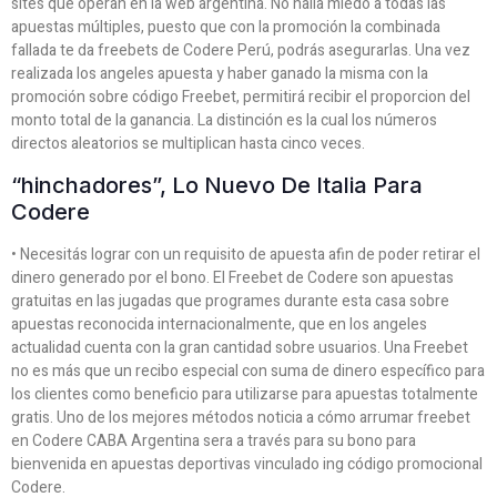
sites que operan en la web argentina. No halla miedo a todas las
apuestas múltiples, puesto que con la promoción la combinada
fallada te da freebets de Codere Perú, podrás asegurarlas. Una vez
realizada los angeles apuesta y haber ganado la misma con la
promoción sobre código Freebet, permitirá recibir el proporcion del
monto total de la ganancia. La distinción es la cual los números
directos aleatorios se multiplican hasta cinco veces.
“hinchadores”, Lo Nuevo De Italia Para
Codere
• Necesitás lograr con un requisito de apuesta afin de poder retirar el
dinero generado por el bono. El Freebet de Codere son apuestas
gratuitas en las jugadas que programes durante esta casa sobre
apuestas reconocida internacionalmente, que en los angeles
actualidad cuenta con la gran cantidad sobre usuarios. Una Freebet
no es más que un recibo especial con suma de dinero específico para
los clientes como beneficio para utilizarse para apuestas totalmente
gratis. Uno de los mejores métodos noticia a cómo arrumar freebet
en Codere CABA Argentina sera a través para su bono para
bienvenida en apuestas deportivas vinculado ing código promocional
Codere.