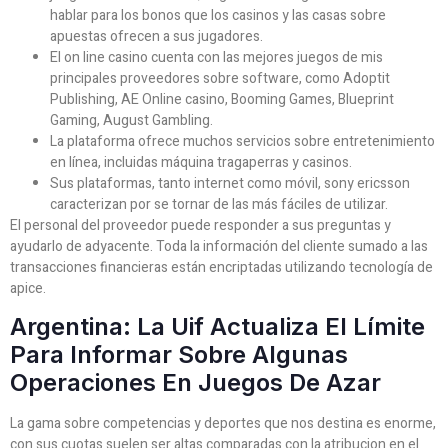
hablar para los bonos que los casinos y las casas sobre
apuestas ofrecen a sus jugadores.
El on line casino cuenta con las mejores juegos de mis
principales proveedores sobre software, como Adoptit
Publishing, AE Online casino, Booming Games, Blueprint
Gaming, August Gambling.
La plataforma ofrece muchos servicios sobre entretenimiento
en línea, incluidas máquina tragaperras y casinos.
Sus plataformas, tanto internet como móvil, sony ericsson
caracterizan por se tornar de las más fáciles de utilizar.
El personal del proveedor puede responder a sus preguntas y
ayudarlo de adyacente. Toda la información del cliente sumado a las
transacciones financieras están encriptadas utilizando tecnología de
apice.
Argentina: La Uif Actualiza El Límite
Para Informar Sobre Algunas
Operaciones En Juegos De Azar
La gama sobre competencias y deportes que nos destina es enorme,
con sus cuotas suelen ser altas comparadas con la atribucion en el