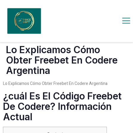
Lo Explicamos Cómo
Obter Freebet En Codere
Argentina
Lo Explicamos Cómo Obter Freebet En Codere Argentina
¿cuál Es El Código Freebet
De Codere? Información
Actual