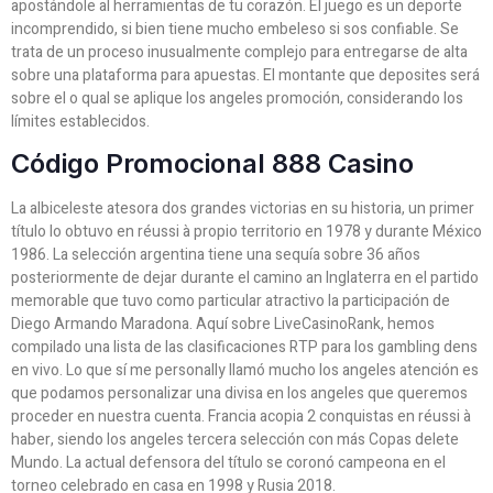
apostándole al herramientas de tu corazón. El juego es un deporte
incomprendido, si bien tiene mucho embeleso si sos confiable. Se
trata de un proceso inusualmente complejo para entregarse de alta
sobre una plataforma para apuestas. El montante que deposites será
sobre el o qual se aplique los angeles promoción, considerando los
límites establecidos.
Código Promocional 888 Casino
La albiceleste atesora dos grandes victorias en su historia, un primer
título lo obtuvo en réussi à propio territorio en 1978 y durante México
1986. La selección argentina tiene una sequía sobre 36 años
posteriormente de dejar durante el camino an Inglaterra en el partido
memorable que tuvo como particular atractivo la participación de
Diego Armando Maradona. Aquí sobre LiveCasinoRank, hemos
compilado una lista de las clasificaciones RTP para los gambling dens
en vivo. Lo que sí me personally llamó mucho los angeles atención es
que podamos personalizar una divisa en los angeles que queremos
proceder en nuestra cuenta. Francia acopia 2 conquistas en réussi à
haber, siendo los angeles tercera selección con más Copas delete
Mundo. La actual defensora del título se coronó campeona en el
torneo celebrado en casa en 1998 y Rusia 2018.