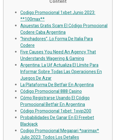
Content
Codigo Promocional 1xbet Junio 2023:
**100max**
Apuestas Gratis Scam El Código Promocional
Codere Caba Argentina
“hinchadores”, Lo Forma De Italia Para
Codere
Five Causes You Need An Agency That
Understands Wagering & Gaming
Argentina: La Uif Actualiza El Límite Para
Informar Sobre Todas Las Operaciones En
Juegos De Azar
La Plataforma De Betfair En Argentina
Código Promocional 888 Casino
Cómo Registrarse Usando El Código
Promocional Betfair En Argentina
Código Promocional 1xbet: 1xvip200
Probabilidades De Ganar En El Freebet
Blackjack
Codigo Promocional Megapari *parimax*
Julio 2023: Todos Los Detalles