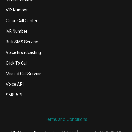
VIP Number
Cloud Call Center
IVR Number
Bulk SMS Service
Voice Broadcasting
Click To Call
Missed Call Service
Voice API
SMS API
Terms and Conditions