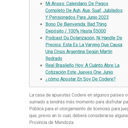
Mi Anses: Calendario De Pagos
Completo De Auh, Aue, Suaf, Jubilados
Y Pensionados Para Junio 2023
Bono De Bienvenida: Bad Thing
Depósito / 100% Hasta $5000
Podcast Du Dolarización, Ni Handle De
Precios: Esta Es La Varying Que Causa
Una Crisis Argentina Según Martín
Redrado
Real Brasileño Hoy: A Cuánto Abre La
Cotización Este Jueves One Junio
¿cómo Apostar En Soy De Codere?
La casa de apuestas Codere en algunos países of
sumado a tendrás más momento para disfrutar para 
Pública para el otorgamiento de licencias para jue
que, previo an lo cual, deberá considerarse algu
Provincia de Mendoza.