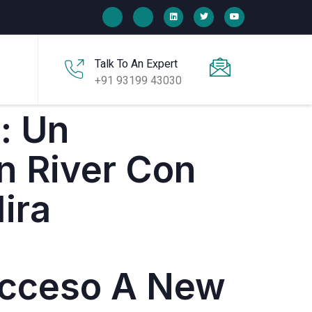
Talk To An Expert
+91 93199 43030
: Un
 River Con
ira
Acceso A New