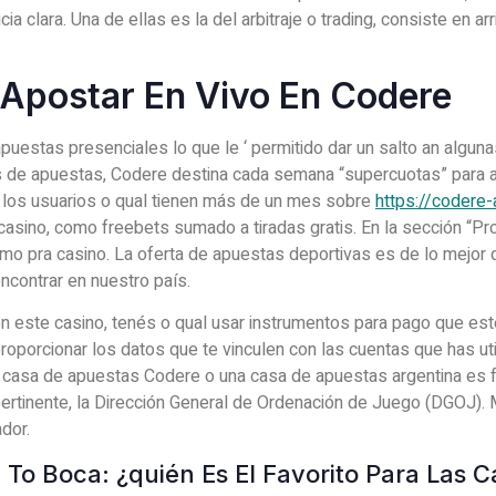
a clara. Una de ellas es la del arbitraje o trading, consiste en a
Apostar En Vivo En Codere
apuestas presenciales lo que le ‘ permitido dar un salto an algu
s de apuestas, Codere destina cada semana “supercuotas” para a
s los usuarios o qual tienen más de un mes sobre
https://codere-
asino, como freebets sumado a tiradas gratis. En la sección “P
 pra casino. La oferta de apuestas deportivas es de lo mejor qu
ontrar en nuestro país.
 este casino, tenés o qual usar instrumentos para pago que esté
roporcionar los datos que te vinculen con las cuentas que has uti
 casa de apuestas Codere o una casa de apuestas argentina es fe
pertinente, la Dirección General de Ordenación de Juego (DGOJ). 
dor.
To Boca: ¿quién Es El Favorito Para Las 