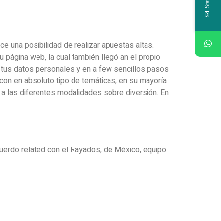
ce una posibilidad de realizar apuestas altas.
página web, la cual también llegó an el propio
am tus datos personales y en a few sencillos pasos
con en absoluto tipo de temáticas, en su mayoría
 a las diferentes modalidades sobre diversión. En
cuerdo related con el Rayados, de México, equipo
?