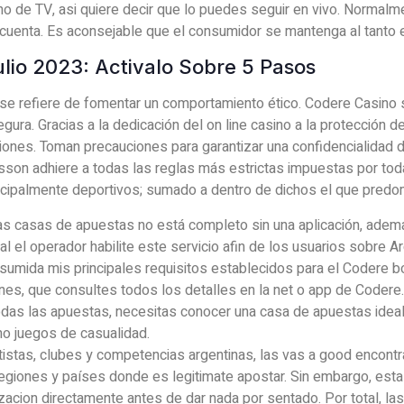
cono de TV, asi quiere decir que lo puedes seguir en vivo. Normal
u cuenta. Es aconsejable que el consumidor se mantenga al tanto
lio 2023: Activalo Sobre 5 Pasos
se refiere de fomentar un comportamiento ético. Codere Casino 
egura. Gracias a la dedicación del on line casino a la protección 
iones. Toman precauciones para garantizar una confidencialidad 
csson adhiere a todas las reglas más estrictas impuestas por tod
cipalmente deportivos; sumado a dentro de dichos el que predom
 las casas de apuestas no está completo sin una aplicación, adem
l el operador habilite este servicio afin de los usuarios sobre Ar
sumida mis principales requisitos establecidos para el Codere b
es, que consultes todos los detalles en la net o app de Codere.
odas las apuestas, necesitas conocer una casa de apuestas ideal
mo juegos de casualidad.
rtistas, clubes y competencias argentinas, las vas a good encont
regiones y países donde es legitimate apostar. Sin embargo, est
izacion directamente antes de dar nada por sentado. Por total, 