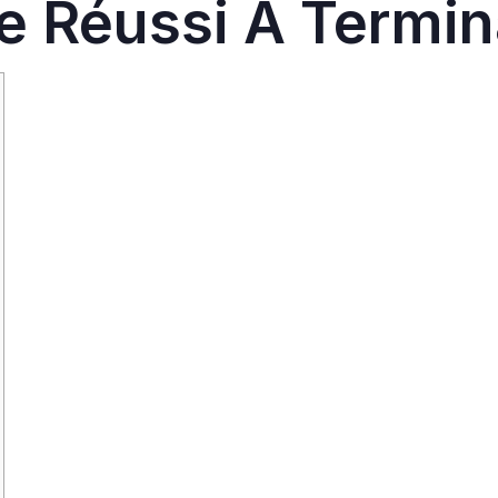
e Réussi À Termi