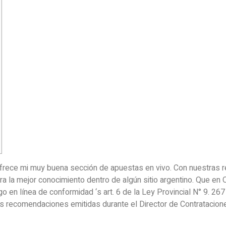
rece mi muy buena sección de apuestas en vivo. Con nuestras re
la mejor conocimiento dentro de algún sitio argentino. Que en Or
go en línea de conformidad ‘s art. 6 de la Ley Provincial N° 9. 2
nas recomendaciones emitidas durante el Director de Contrataci