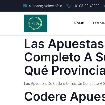
support@voicesoft.in
+91 93199 43030
HOME
PRODU
Las Apuestas
Completo A S
Qué Provincia
Las Apuestas De Codere Online: Un Completo A S
Codere Apues