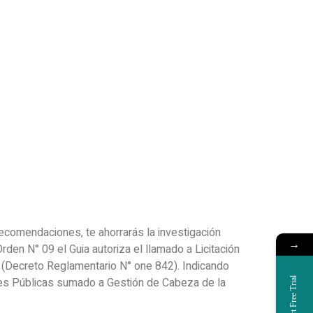
comendaciones, te ahorrarás la investigación
→
den N° 09 el Guia autoriza el llamado a Licitación
67 (Decreto Reglamentario N° one 842). Indicando
Start Free Trial
ones Públicas sumado a Gestión de Cabeza de la