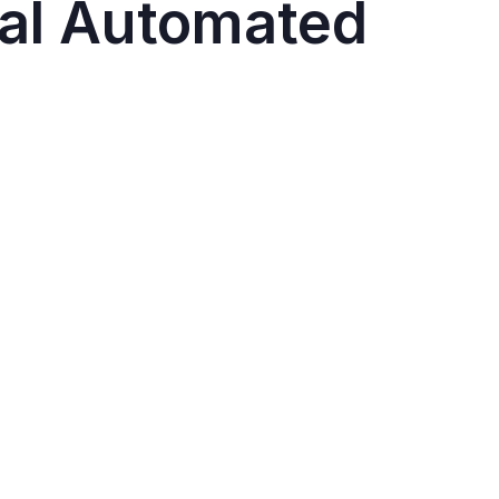
nal Automated