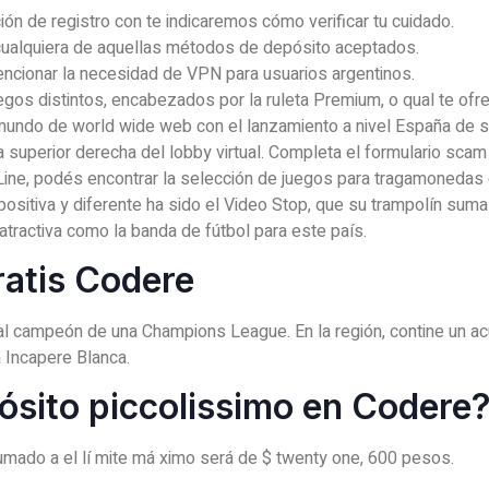
n de registro con te indicaremos cómo verificar tu cuidado.
 cualquiera de aquellas métodos de depósito aceptados.
ncionar la necesidad de VPN para usuarios argentinos.
gos distintos, encabezados por la ruleta Premium, o qual te ofre
ndo de world wide web con el lanzamiento a nivel España de su 
ina superior derecha del lobby virtual. Completa el formulario sc
Line, podés encontrar la selección de juegos para tragamonedas 
ositiva y diferente ha sido el Video Stop, que su trampolín suma
atractiva como la banda de fútbol para este país.
atis Codere
eal campeón de una Champions League. En la región, contine un a
a Incapere Blanca.
ósito piccolissimo en Codere
umado a el lí mite má ximo será de $ twenty one, 600 pesos.