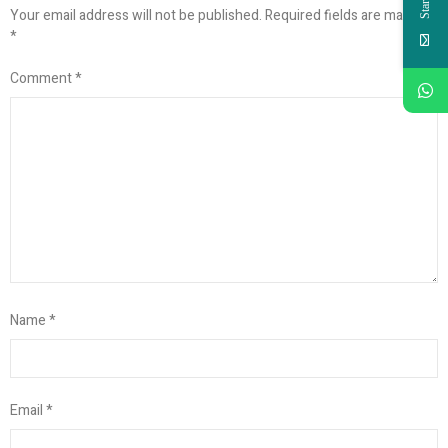
Your email address will not be published.
Required fields are marked
*
Comment
*
Name
*
Email
*