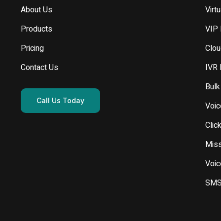
About Us
Virt
Products
VIP
Pricing
Clou
Contact Us
IVR
Bulk
Call Us Today
Voic
Click
Miss
Voic
SMS