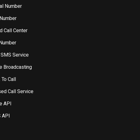
ual Number
 Number
d Call Center
 Number
 SMS Service
e Broadcasting
 To Call
ed Call Service
e API
 API