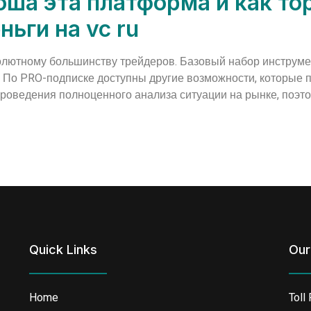
оша эта платформа и как тор
ьги на vc ru
олютному большинству трейдеров. Базовый набор инструме
н. По PRO-подписке доступны другие возможности, которые
 проведения полноценного анализа ситуации на рынке, поэт
Quick Links
Our
Home
Toll