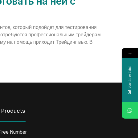
говать на ней с
нтов, который подойдет для тестирования
 потребуются профессиональным трейдерам.
ому на помощь приходит Трейдинг вью. В
→
Start Free Trial
 Products
 Free Number