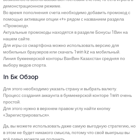
демонстрационном режиме.
Во время пополнения счета необходимо добавить промокод с
помощью активации опции «+» рядом с названием раздела
«Промокод».
Актуальные промокоды находятся в разделе Бонусы 1Вин на
нашем сайте.
Для игры со смартфона можно использовать версию для
мобильных браузеров или скачать 1win kz на мобильный.
Линия букмекерской конторы ВанВин Казахстан средняя по
выбору видов спорта.
In Бк Обзор
Для этого необходимо указать страну и выбрать валюту.
Процесс создания аккаунта в букмекерской конторе 1win очень
простой.
Для этого нужно в верхнем правом углу найти кнопку
«Зарегистрироваться».
Да, вы можете использовать даже самую выгодную стратегию, но
в этом не будет никакого смысла, потому что свой выигрыш вы
всё равно можете не получить.