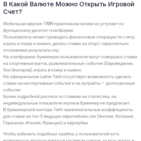
В Какой Валюте Можно Открыть Игровой
Счет?
Мобильная версия 1WIN практически ничем не уступает по
функционалу десктоп-платформе.
Пользователь может проводить финансовые операции по счету,
играть в покер и казино, делать ставки на спорт, параллельно
отслеживая результаты игр.
На платформах букмекера пользователи могут совершать ставки
на спортивные матчи, развлекательные события (Евровидение,
бои блогеров), играть в покер и казино.
На официальном сайте 1win отсутствует возможность сделать
ставки на неспортивные события и на аутрайты – долгосрочные
события.
Более подробной росписи по ставкам на статистику, на
индивидуальные показатели игроков букмекер не предлагает.
В букмекерской конторе 1win привлекательные коэффициенты
для ставок на топ-5 ведущих европейских лиг (Англия, Испания,
Германия, Италия, Франция) и еврокубки.
Чтобы избежать подобных ошибок, у пользователей есть
возможность воспользоваться гостевым счетом, то есть играть в