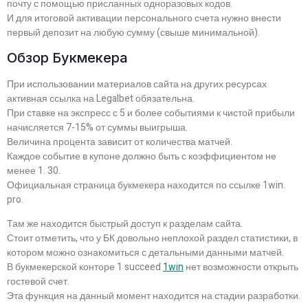
почту с помощью присланных одноразовых кодов.
И для итоговой активации персонального счета нужно внести
первый депозит на любую сумму (свыше минимальной).
Обзор Букмекера
При использовании материалов сайта на других ресурсах
активная ссылка на Legalbet обязательна.
При ставке на экспресс с 5 и более событиями к чистой прибыли
начисляется 7-15% от суммы выигрыша.
Величина процента зависит от количества матчей.
Каждое событие в купоне должно быть с коэффициентом не
менее 1. 30.
Официальная страница букмекера находится по ссылке 1win.
pro.
Там же находится быстрый доступ к разделам сайта.
Стоит отметить, что у БК довольно неплохой раздел статистики, в
котором можно ознакомиться с детальными данными матчей.
В букмекерской конторе 1 succeed
1win
нет возможности открыть
гостевой счет.
Эта функция на данный момент находится на стадии разработки.