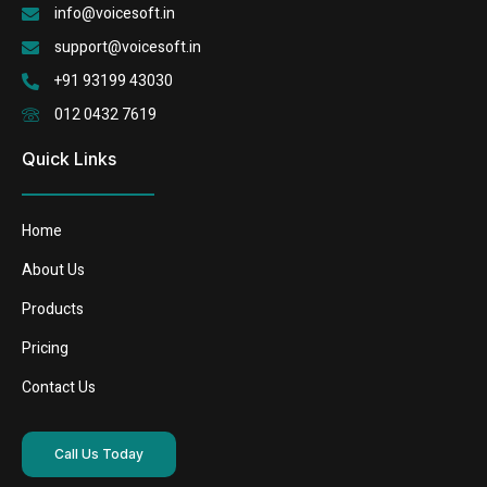
info@voicesoft.in
support@voicesoft.in
+91 93199 43030
012 0432 7619
Quick Links
Home
About Us
Products
Pricing
Contact Us
Call Us Today