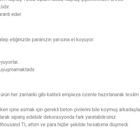
ıdır.
ranti eder.
lep etiğinizde paranızın yarısına el koyuyor.
yuyorlar..
e uyuşmamaktadır.
 ürün her zamanki gibi kaliteli empieza özenle hazırlanarak teslim 
n içine asmak için gerekli beton çivilerini bile koymuş arkadaşlar
arak sipariş edebilir dekorasyonda fark yaratabilirsiniz.
 thousand TL attım ve para hiçbir şekilde hesabıma düşmedi.