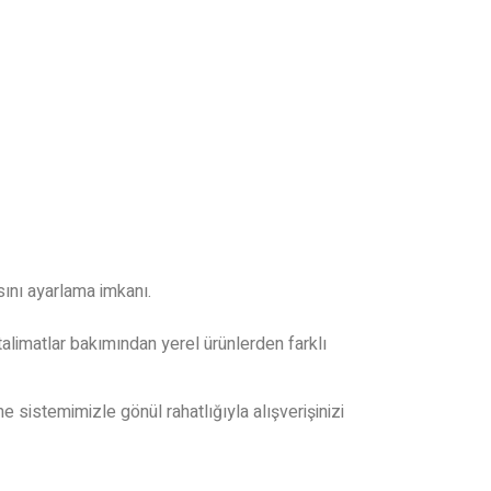
ını ayarlama imkanı.
a talimatlar bakımından yerel ürünlerden farklı
istemimizle gönül rahatlığıyla alışverişinizi