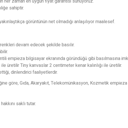
 için her zaman en uygun fiyat garantisi sunuyoruz.
iğe sahiptir.
 yakınlaştıkça görüntünün net olmadığı anlaşılıyor maalesef.
e renkleri devam edecek şekilde basılır.
ilir.
tili empieza bilgisayar ekranında göründüğü gibi basılmasına imka
e üretilir Tiny kanvaslar 2 centimeter kenar kalınlığı ile üretilir.
tiği, dinlendirici faaliyetlerdir.
ine göre, Gıda, Akaryakıt, Telekomünikasyon, Kozmetik empieza 
hakkını saklı tutar.