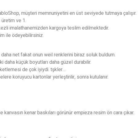
bloShop, müşteri memnuniyetini en üst seviyede tutmaya çalışır.
 üretim ve 1.
kezli imalathanemizden kargoya teslim edilmektedir.
im ile ödeyebilirsiniz.
 o daha net fakat onun weil renklerini biraz soluk buldum.
ki daha küçük boyutları daha güzel durabilir.
aketlemesi de çok iyiydi. tşkler…
ere koruyucu kartonlar yerleştirilir, sonra kutulanır.
e kanvasın kenar baskıları görünür empieza resim ön cara çıkar.