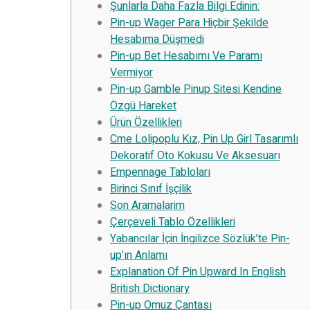
Şunlarla Daha Fazla Bilgi Edinin:
Pin-up Wager Para Hiçbir Şekilde
Hesabıma Düşmedi
Pin-up Bet Hesabımı Ve Paramı
Vermiyor
Pin-up Gamble Pinup Sitesi Kendine
Özgü Hareket
Ürün Özellikleri
Cme Lolipoplu Kız, Pin Up Girl Tasarımlı
Dekoratif Oto Kokusu Ve Aksesuarı
Empennage Tabloları
Birinci Sınıf İşçilik
Son Aramalarim
Çerçeveli Tablo Özellikleri
Yabancılar İçin İngilizce Sözlük’te Pin-
up’ın Anlamı
Explanation Of Pin Upward In English
British Dictionary
Pin-up Omuz Çantası