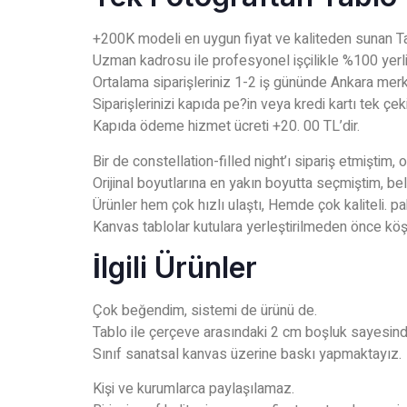
+200K modeli en uygun fiyat ve kaliteden sunan Ta
Uzman kadrosu ile profesyonel işçilikle %100 yerli
Ortalama siparişleriniz 1-2 iş gününde Ankara mer
Siparişlerinizi kapıda pe?in veya kredi kartı tek çek
Kapıda ödeme hizmet ücreti +20. 00 TL’dir.
Bir de constellation-filled night’ı sipariş etmiştim,
Orijinal boyutlarına en yakın boyutta seçmiştim, bel
Ürünler hem çok hızlı ulaştı, Hemde çok kaliteli. p
Kanvas tablolar kutulara yerleştirilmeden önce köşel
İlgili Ürünler
Çok beğendim, sistemi de ürünü de.
Tablo ile çerçeve arasındaki 2 cm boşluk sayesind
Sınıf sanatsal kanvas üzerine baskı yapmaktayız.
Kişi ve kurumlarca paylaşılamaz.