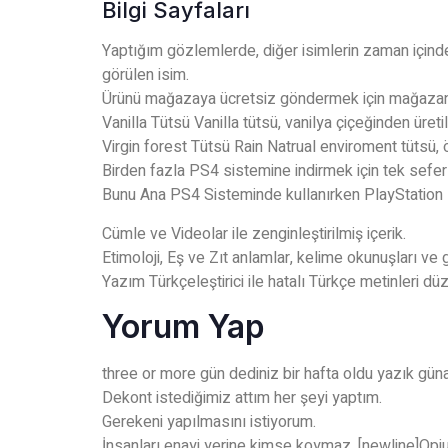
Bilgi Sayfaları
Yaptığım gözlemlerde, diğer isimlerin zaman için
görülen isim.
Ürünü mağazaya ücretsiz göndermek için mağazanın 
Vanilla Tütsü Vanilla tütsü, vanilya çiçeğinden üretili
Virgin forest Tütsü Rain Natrual enviroment tütsü, ö
Birden fazla PS4 sistemine indirmek için tek seferli
Bunu Ana PS4 Sisteminde kullanırken PlayStation
Cümle ve Videolar ile zenginleştirilmiş içerik.
Etimoloji, Eş ve Zıt anlamlar, kelime okunuşları ve
Yazım Türkçeleştirici ile hatalı Türkçe metinleri dü
Yorum Yap
three or more gün dediniz bir hafta oldu yazık gün
Dekont istediğimiz attım her şeyi yaptım.
Gerekeni yapılmasını istiyorum.
İnsanları enayi yerine kimse koymaz. [newline]Opiu