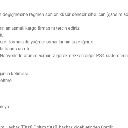
de değişmesine rağmen son on küsür senedir sibel can (şahsım ad
anlaşmalı kargo firmasını tercih ediniz.
r.
zel formülü ile yağmur ormanlarının tazeliğini, d..
k lisans ücreti.
 Network’de oturum açmanız gerekmezken diğer PS4 sistemlerinde
 günün kelimesi.
zeltme.
ah ya.
m Haşhaş Tütsü Opium tütsü, haşhaş çiçeklerinden üretilir.