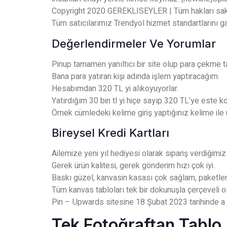
Copyright 2020 GEREKLISEYLER | Tüm hakları sakl
Tüm satıcılarımız Trendyol hizmet standartlarını ga
Değerlendirmeler Ve Yorumlar
Pinup tamamen yanıltıcı bir site olup para çekme ta
Bana para yatıran kişi adında işlem yaptıracağım.
Hesabımdan 320 TL yi alıkoyuyorlar.
Yatırdığım 30 bin tl yi hiçe sayıp 320 TL’ye este ko
Örnek cümledeki kelime giriş yaptığınız kelime il
Bireysel Kredi Kartları
Ailemize yeni yıl hediyesi olarak sipariş verdiğimiz
Gerek ürün kalitesi, gerek gönderim hızı çok iyi.
Baskı güzel, kanvasin kasası çok sağlam, paketlerke
Tüm kanvas tabloları tek bir dokunuşla çerçeveli ol
Pin – Upwards sitesine 18 Şubat 2023 tarihinde a
Tek Fotoğraftan Tablo