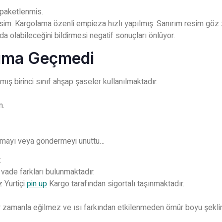
 paketlenmis.
sim. Kargolama özenli empieza hızlı yapılmış. Sanırım resim göz z
a olabileceğini bildirmesi negatif sonuçları önlüyor.
bıma Geçmedi
ış birinci sınıf ahşap şaseler kullanılmaktadır.
m.
ırmayı veya göndermeyi unuttu…
.
 vade farkları bulunmaktadır.
z Yurtiçi
pin up
Kargo tarafından sigortalı taşınmaktadır.
r zamanla eğilmez ve ısı farkından etkilenmeden ömür boyu şeklini