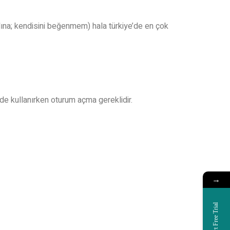
ına; kendisini beğenmem) hala türkiye’de en çok
 kullanırken oturum açma gereklidir.
→
Start Free Trial