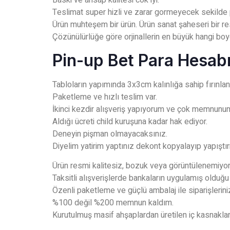
Baski ve ahsap kalitesi cok iyi.
Teslimat super hizli ve zarar gormeyecek sekilde
Ürün muhteşem bir ürün. Ürün sanat şaheseri bir re
Çözünülürlüğe göre orjinallerin en büyük hangi boyd
Pin-up Bet Para Hesa
Tabloların yapımında 3x3cm kalınlığa sahip fırınlanm
Paketleme ve hızlı teslim var.
İkinci kezdir alışveriş yapıyorum ve çok memnunu
Aldığı ücreti child kuruşuna kadar hak ediyor.
Deneyin pişman olmayacaksınız.
Diyelim yatirim yaptınız dekont kopyalayıp yapışt
Ürün resmi kalitesiz, bozuk veya görüntülenemiyor
Taksitli alışverişlerde bankaların uygulamış olduğu
Özenli paketleme ve güçlü ambalaj ile siparişlerini
%100 değil %200 memnun kaldım.
Kurutulmuş masif ahşaplardan üretilen iç kasnakla