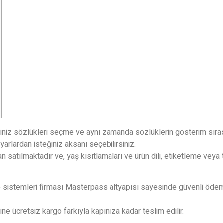
ğiniz sözlükleri seçme ve aynı zamanda sözlüklerin gösterim sıras
yarlardan isteğiniz aksanı seçebilirsiniz.
ndan satılmaktadır ve, yaş kısıtlamaları ve ürün dili, etiketleme vey
stemleri firması Masterpass altyapısı sayesinde güvenli ödeme s
ine ücretsiz kargo farkıyla kapınıza kadar teslim edilir.