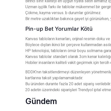
Birinci sınıf kaliteyi en uygun fiyata satın almanız
Uzman işçilik farkı ile tablolar mükemmel bir gerginl
Çökme, kayma versus. b durumlar görülmez.
Bir metre uzaklıktan bakınca gayet iyi görünürken,
Pin-up Bet Yorumlar Kötü
Kanvas tabloların kenarları, orijinal resmin doku v
Böylece dıştan ikinci bir çerçeve kullanmadan asılab
HP teknolojisi, tabloların ömür boyu solmama garan
Kanvas tablolar standart olarak 3cm kenar kalınlığı il
Hobiler insanların kaliteli vakit geçirmek için tercih et
BDDK’nın taksitlendirmeyi düzenleyen yönetmenliğ
kartlarına taksit yapılamamaktadır.
Bu üründen durante fazla 20 adet sipariş verilebilir.
20 adetin üzerindeki siparişleri Trendyol iptal etme 
Gündem