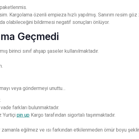
 paketlenmis.
sim. Kargolama özenli empieza hızlı yapılmış. Sanırım resim göz z
a olabileceğini bildirmesi negatif sonuçları önlüyor.
bıma Geçmedi
ış birinci sınıf ahşap şaseler kullanılmaktadır.
m.
ırmayı veya göndermeyi unuttu…
.
 vade farkları bulunmaktadır.
z Yurtiçi
pin up
Kargo tarafından sigortalı taşınmaktadır.
r zamanla eğilmez ve ısı farkından etkilenmeden ömür boyu şeklini