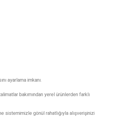
ını ayarlama imkanı.
a talimatlar bakımından yerel ürünlerden farklı
istemimizle gönül rahatlığıyla alışverişinizi