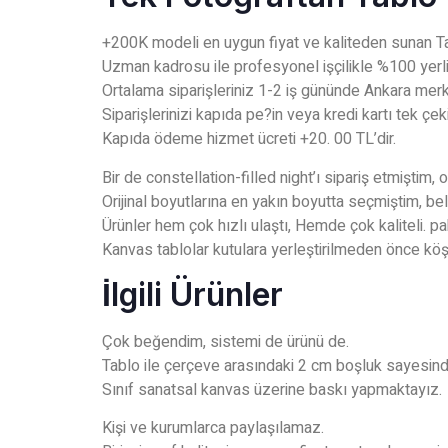
+200K modeli en uygun fiyat ve kaliteden sunan Ta
Uzman kadrosu ile profesyonel işçilikle %100 yerli
Ortalama siparişleriniz 1-2 iş gününde Ankara mer
Siparişlerinizi kapıda pe?in veya kredi kartı tek çek
Kapıda ödeme hizmet ücreti +20. 00 TL’dir.
Bir de constellation-filled night’ı sipariş etmiştim,
Orijinal boyutlarına en yakın boyutta seçmiştim, bel
Ürünler hem çok hızlı ulaştı, Hemde çok kaliteli. p
Kanvas tablolar kutulara yerleştirilmeden önce köşel
İlgili Ürünler
Çok beğendim, sistemi de ürünü de.
Tablo ile çerçeve arasındaki 2 cm boşluk sayesind
Sınıf sanatsal kanvas üzerine baskı yapmaktayız.
Kişi ve kurumlarca paylaşılamaz.