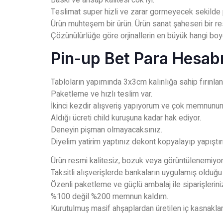
Baski ve ahsap kalitesi cok iyi.
Teslimat super hizli ve zarar gormeyecek sekilde
Ürün muhteşem bir ürün. Ürün sanat şaheseri bir re
Çözünülürlüğe göre orjinallerin en büyük hangi boyd
Pin-up Bet Para Hesa
Tabloların yapımında 3x3cm kalınlığa sahip fırınlanm
Paketleme ve hızlı teslim var.
İkinci kezdir alışveriş yapıyorum ve çok memnunu
Aldığı ücreti child kuruşuna kadar hak ediyor.
Deneyin pişman olmayacaksınız.
Diyelim yatirim yaptınız dekont kopyalayıp yapışt
Ürün resmi kalitesiz, bozuk veya görüntülenemiyor
Taksitli alışverişlerde bankaların uygulamış olduğu
Özenli paketleme ve güçlü ambalaj ile siparişlerini
%100 değil %200 memnun kaldım.
Kurutulmuş masif ahşaplardan üretilen iç kasnakla