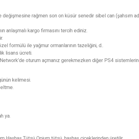
de değişmesine rağmen son on küsür senedir sibel can (şahsım ad
anlaşmalı kargo firmasını tercih ediniz.
r.
zel formülü ile yağmur ormanlarının tazeliğini, d..
k lisans ücreti.
 Network’de oturum açmanız gerekmezken diğer PS4 sistemlerinde
 günün kelimesi.
zeltme.
ah ya.
m Haşhaş Tütsü Opium tütsü, haşhaş çiçeklerinden üretilir.