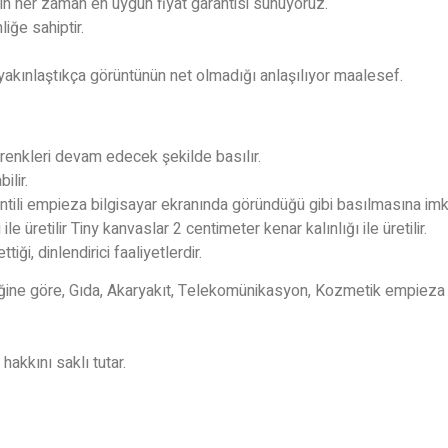
 için her zaman en uygun fiyat garantisi sunuyoruz.
iğe sahiptir.
 yakınlaştıkça görüntünün net olmadığı anlaşılıyor maalesef.
e renkleri devam edecek şekilde basılır.
ilir.
tili empieza bilgisayar ekranında göründüğü gibi basılmasına imka
e üretilir Tiny kanvaslar 2 centimeter kenar kalınlığı ile üretilir.
tiği, dinlendirici faaliyetlerdir.
ine göre, Gıda, Akaryakıt, Telekomünikasyon, Kozmetik empieza 
hakkını saklı tutar.