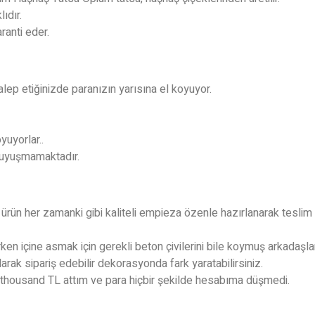
ıdır.
ranti eder.
lep etiğinizde paranızın yarısına el koyuyor.
yuyorlar..
e uyuşmamaktadır.
 ürün her zamanki gibi kaliteli empieza özenle hazırlanarak teslim 
n içine asmak için gerekli beton çivilerini bile koymuş arkadaşlar
arak sipariş edebilir dekorasyonda fark yaratabilirsiniz.
 thousand TL attım ve para hiçbir şekilde hesabıma düşmedi.