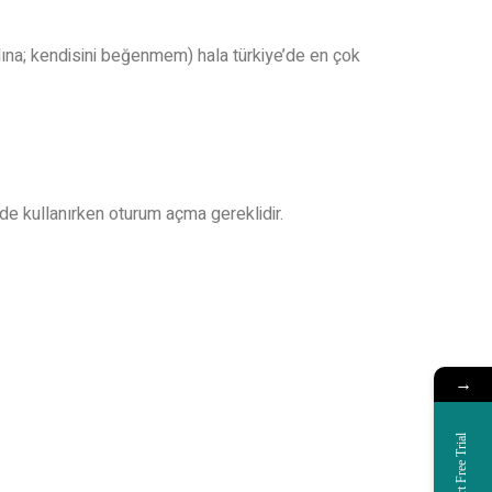
ına; kendisini beğenmem) hala türkiye’de en çok
 kullanırken oturum açma gereklidir.
→
Start Free Trial