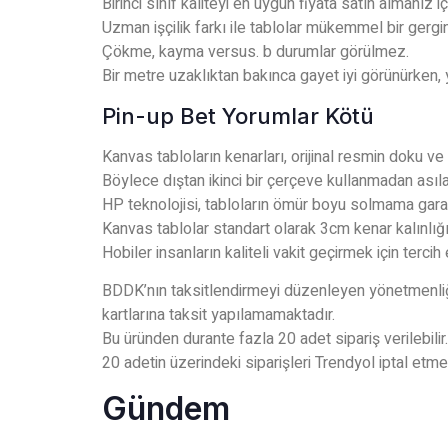
Birinci sınıf kaliteyi en uygun fiyata satın almanız
Uzman işçilik farkı ile tablolar mükemmel bir gerginl
Çökme, kayma versus. b durumlar görülmez.
Bir metre uzaklıktan bakınca gayet iyi görünürken,
Pin-up Bet Yorumlar Kötü
Kanvas tabloların kenarları, orijinal resmin doku v
Böylece dıştan ikinci bir çerçeve kullanmadan asılab
HP teknolojisi, tabloların ömür boyu solmama garan
Kanvas tablolar standart olarak 3cm kenar kalınlığı il
Hobiler insanların kaliteli vakit geçirmek için tercih et
BDDK’nın taksitlendirmeyi düzenleyen yönetmenliğ
kartlarına taksit yapılamamaktadır.
Bu üründen durante fazla 20 adet sipariş verilebilir.
20 adetin üzerindeki siparişleri Trendyol iptal etme 
Gündem