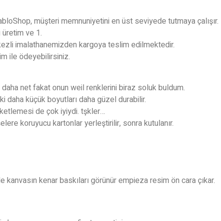
bloShop, müşteri memnuniyetini en üst seviyede tutmaya çalışır.
 üretim ve 1.
kezli imalathanemizden kargoya teslim edilmektedir.
im ile ödeyebilirsiniz.
 o daha net fakat onun weil renklerini biraz soluk buldum.
ki daha küçük boyutları daha güzel durabilir.
aketlemesi de çok iyiydi. tşkler…
ere koruyucu kartonlar yerleştirilir, sonra kutulanır.
e kanvasın kenar baskıları görünür empieza resim ön cara çıkar.