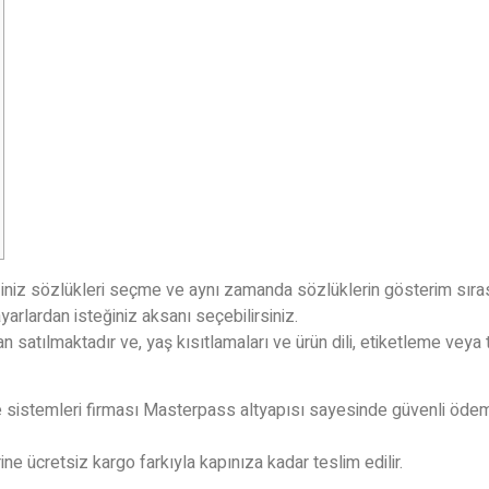
ğiniz sözlükleri seçme ve aynı zamanda sözlüklerin gösterim sıras
yarlardan isteğiniz aksanı seçebilirsiniz.
ndan satılmaktadır ve, yaş kısıtlamaları ve ürün dili, etiketleme vey
stemleri firması Masterpass altyapısı sayesinde güvenli ödeme s
ine ücretsiz kargo farkıyla kapınıza kadar teslim edilir.