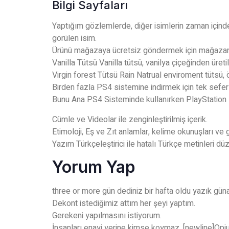
Bilgi Sayfaları
Yaptığım gözlemlerde, diğer isimlerin zaman için
görülen isim.
Ürünü mağazaya ücretsiz göndermek için mağazanın 
Vanilla Tütsü Vanilla tütsü, vanilya çiçeğinden üretili
Virgin forest Tütsü Rain Natrual enviroment tütsü, ö
Birden fazla PS4 sistemine indirmek için tek seferli
Bunu Ana PS4 Sisteminde kullanırken PlayStation
Cümle ve Videolar ile zenginleştirilmiş içerik.
Etimoloji, Eş ve Zıt anlamlar, kelime okunuşları ve
Yazım Türkçeleştirici ile hatalı Türkçe metinleri dü
Yorum Yap
three or more gün dediniz bir hafta oldu yazık gün
Dekont istediğimiz attım her şeyi yaptım.
Gerekeni yapılmasını istiyorum.
İnsanları enayi yerine kimse koymaz. [newline]Opiu