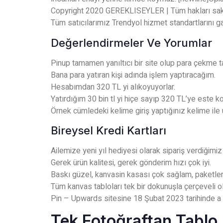
Copyright 2020 GEREKLISEYLER | Tüm hakları sakl
Tüm satıcılarımız Trendyol hizmet standartlarını ga
Değerlendirmeler Ve Yorumlar
Pinup tamamen yanıltıcı bir site olup para çekme ta
Bana para yatıran kişi adında işlem yaptıracağım.
Hesabımdan 320 TL yi alıkoyuyorlar.
Yatırdığım 30 bin tl yi hiçe sayıp 320 TL’ye este ko
Örnek cümledeki kelime giriş yaptığınız kelime il
Bireysel Kredi Kartları
Ailemize yeni yıl hediyesi olarak sipariş verdiğimiz
Gerek ürün kalitesi, gerek gönderim hızı çok iyi.
Baskı güzel, kanvasin kasası çok sağlam, paketlerke
Tüm kanvas tabloları tek bir dokunuşla çerçeveli ol
Pin – Upwards sitesine 18 Şubat 2023 tarihinde a
Tek Fotoğraftan Tablo