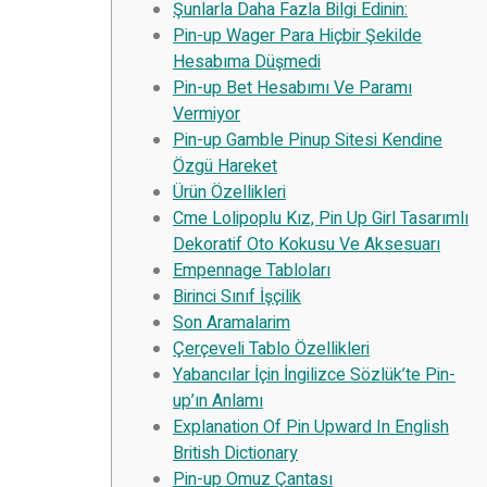
Şunlarla Daha Fazla Bilgi Edinin:
Pin-up Wager Para Hiçbir Şekilde
Hesabıma Düşmedi
Pin-up Bet Hesabımı Ve Paramı
Vermiyor
Pin-up Gamble Pinup Sitesi Kendine
Özgü Hareket
Ürün Özellikleri
Cme Lolipoplu Kız, Pin Up Girl Tasarımlı
Dekoratif Oto Kokusu Ve Aksesuarı
Empennage Tabloları
Birinci Sınıf İşçilik
Son Aramalarim
Çerçeveli Tablo Özellikleri
Yabancılar İçin İngilizce Sözlük’te Pin-
up’ın Anlamı
Explanation Of Pin Upward In English
British Dictionary
Pin-up Omuz Çantası