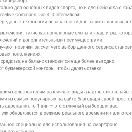
а киберспорт.
лько для основных видов спорта, но и для бейсбола с каба
tive Commons Don 4. 0 International.
 передовые технологии безопасности для защиты данных пол
азвлечения, такие как популярные слоты и краш игры, кото
влечений и дополнительными преимуществами.
учают новички, за счет чего выбор данного сервиса станов
рвых пополнениях.
средства на баланс становится еще более выгодно.
от букмекерской конторы, чтобы делать ставки.
своим пользователям различные виды азартных игр и лайв-
ими из самых популярных на сайте благодаря своей простот
ь адреналин, то 1 вин — это отличный выбор для вас.
 win обновляются в режиме реального времени и являются
танное специально для использования на смартфоне.
амного удобнее.