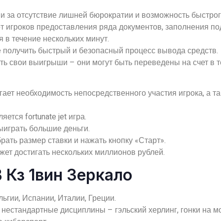
и за отсутствие лишней бюрократии и возможность быстрог
от игроков предоставления ряда документов, заполнения п
 в течение нескольких минут.
е получить быстрый и безопасный процесс вывода средств.
ть свои выигрыши – они могут быть переведены на счет в т
ает необходимость непосредственного участия игрока, а та
тся fortunate jet игра.
ыиграть большие деньги.
брать размер ставки и нажать кнопку «Старт».
ет достигать нескольких миллионов рублей.
 Кз 1вин Зеркало
гии, Испании, Италии, Греции.
естандартные дисциплины – гэльский херлинг, гонки на мото