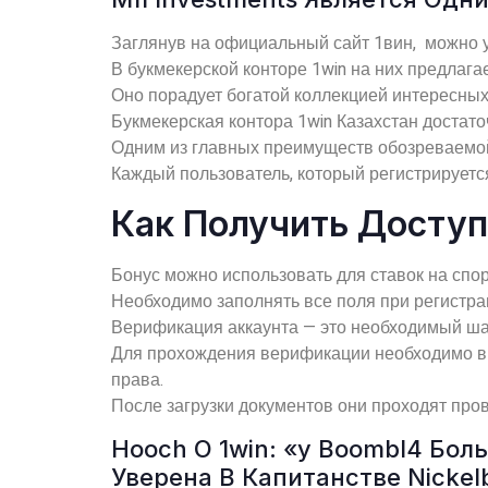
Заглянув на официальный сайт 1вин, можно у
В букмекерской конторе 1win на них предлага
Оно порадует богатой коллекцией интересных
Букмекерская контора 1win Казахстан достато
Одним из главных преимуществ обозреваемой
Каждый пользователь, который регистрируетс
Как Получить Доступ
Бонус можно использовать для ставок на спорт
Необходимо заполнять все поля при регистра
Верификация аккаунта — это необходимый шаг 
Для прохождения верификации необходимо вып
права.
После загрузки документов они проходят про
Hooch О 1win: «у Boombl4 Бол
Уверена В Капитанстве Nickel