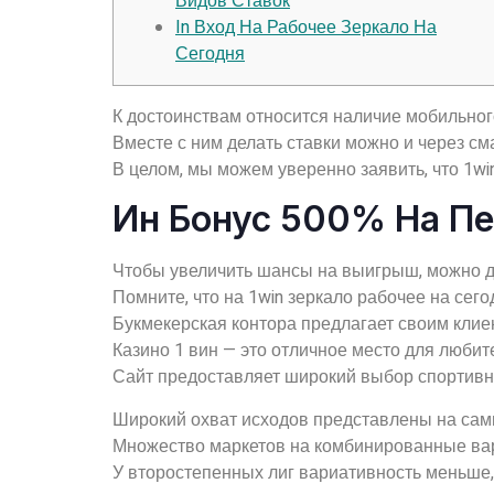
Видов Ставок
In Вход На Рабочее Зеркало На
Сегодня
К достоинствам относится наличие мобильног
Вместе с ним делать ставки можно и через см
В целом, мы можем уверенно заявить, что 1wi
Ин Бонус 500% На П
Чтобы увеличить шансы на выигрыш, можно де
Помните, что на 1win зеркало рабочее на сег
Букмекерская контора предлагает своим клие
Казино 1 вин — это отличное место для любите
Сайт предоставляет широкий выбор спортивн
Широкий охват исходов представлены на са
Множество маркетов на комбинированные вариа
У второстепенных лиг вариативность меньше,