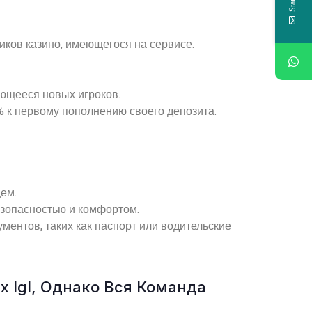
ников казино, имеющегося на сервисе.
ющееся новых игроков.
% к первому пополнению своего депозита.
ем.
зопасностью и комфортом.
ентов, таких как паспорт или водительские
х Igl, Однако Вся Команда