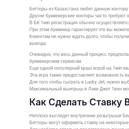
Бетторы из Казахстана любят данную контору 
Другие букмекерские конторы часто требуют 
В БК 1win регистрация обычно осуществляется
При этом букмекер гарантирует что вы может
Клиентам не нужно ждать долго, чтобы получи
вывода.
Очевидно, что весь данный процесс предполаг
букмекерским сервисам.
Еще одной популярной краш игрой на 1win являе
Эта игра также предоставляет возможность в
Для того чтобы сыграть в Lucky Jet, нужно вы
Максимальный выигрыш в Лаки Джет 1вин мож
Как Сделать Ставку В
Неплохо выглядят внутренние розыгрыши Бель
Бетторы могут оформить ставку на некоторые н