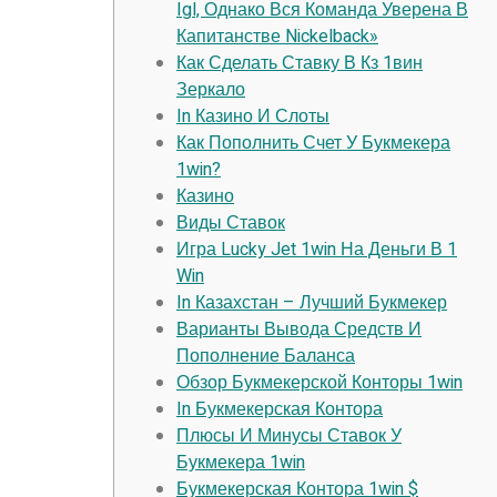
Igl, Однако Вся Команда Уверена В
Капитанстве Nickelback»
Как Сделать Ставку В Кз 1вин
Зеркало
In Казино И Слоты
Как Пополнить Счет У Букмекера
1win?
Казино
Виды Ставок
Игра Lucky Jet 1win На Деньги В 1
Win
In Казахстан – Лучший Букмекер
Варианты Вывода Средств И
Пополнение Баланса
Обзор Букмекерской Конторы 1win
In Букмекерская Контора
Плюсы И Минусы Ставок У
Букмекера 1win
Букмекерская Контора 1win $