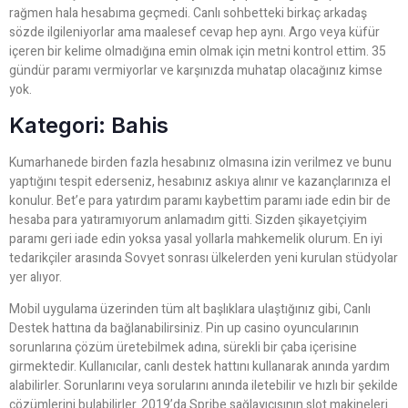
rağmen hala hesabıma geçmedi. Canlı sohbetteki birkaç arkadaş
sözde ilgileniyorlar ama maalesef cevap hep aynı. Argo veya küfür
içeren bir kelime olmadığına emin olmak için metni kontrol ettim. 35
gündür paramı vermiyorlar ve karşınızda muhatap olacağınız kimse
yok.
Kategori: Bahis
Kumarhanede birden fazla hesabınız olmasına izin verilmez ve bunu
yaptığını tespit ederseniz, hesabınız askıya alınır ve kazançlarınıza el
konulur. Bet’e para yatırdım paramı kaybettim paramı iade edin bir de
hesaba para yatıramıyorum anlamadım gitti. Sizden şikayetçiyim
paramı geri iade edin yoksa yasal yollarla mahkemelik olurum. En iyi
tedarikçiler arasında Sovyet sonrası ülkelerden yeni kurulan stüdyolar
yer alıyor.
Mobil uygulama üzerinden tüm alt başlıklara ulaştığınız gibi, Canlı
Destek hattına da bağlanabilirsiniz. Pin up casino oyuncularının
sorunlarına çözüm üretebilmek adına, sürekli bir çaba içerisine
girmektedir. Kullanıcılar, canlı destek hattını kullanarak anında yardım
alabilirler. Sorunlarını veya sorularını anında iletebilir ve hızlı bir şekilde
çözümlerini bulabilirler. 2019’da Spribe sağlayıcısının slot makineleri