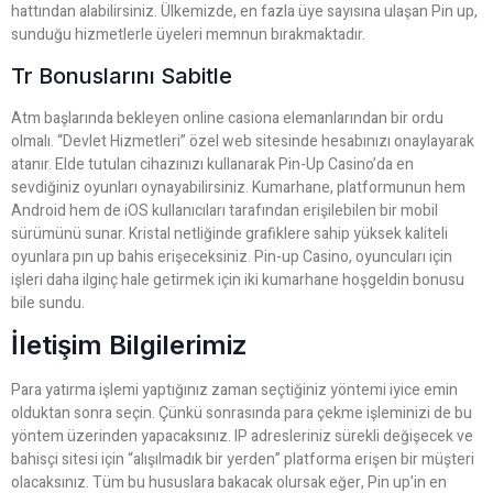
hattından alabilirsiniz. Ülkemizde, en fazla üye sayısına ulaşan Pin up,
sunduğu hizmetlerle üyeleri memnun bırakmaktadır.
Tr Bonuslarını Sabitle
Atm başlarında bekleyen online casiona elemanlarından bir ordu
olmalı. “Devlet Hizmetleri” özel web sitesinde hesabınızı onaylayarak
atanır. Elde tutulan cihazınızı kullanarak Pin-Up Casino’da en
sevdiğiniz oyunları oynayabilirsiniz. Kumarhane, platformunun hem
Android hem de iOS kullanıcıları tarafından erişilebilen bir mobil
sürümünü sunar. Kristal netliğinde grafiklere sahip yüksek kaliteli
oyunlara pın up bahis erişeceksiniz. Pin-up Casino, oyuncuları için
işleri daha ilginç hale getirmek için iki kumarhane hoşgeldin bonusu
bile sundu.
İletişim Bilgilerimiz
Para yatırma işlemi yaptığınız zaman seçtiğiniz yöntemi iyice emin
olduktan sonra seçin. Çünkü sonrasında para çekme işleminizi de bu
yöntem üzerinden yapacaksınız. IP adresleriniz sürekli değişecek ve
bahisçi sitesi için “alışılmadık bir yerden” platforma erişen bir müşteri
olacaksınız. Tüm bu hususlara bakacak olursak eğer, Pin up’in en