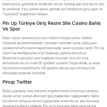
koleksiyonu, geleneksel slotlardan birçok farklılığı olan sıra dışı bir slot
ile yenilendi. Para çekme işlemi yapmak için hesabınıza giriş yapın ve
“Cashdesk” bağlantısını tıklayın.
Pin Up Türkiye Giriş Resmi Site Casino Bahis
Ve Spor
Hiçbir online casinonun bu tarz hilelere ihtiyacı yoktur nitekim
fazlasıyla da kazanmaktadır. Uymayan casinolar varsa, yüklü para
cezalarına hatta casino kapatmaya kadar varan süreçleri vardır. Pin-Up
Casino’ya katıldığınızda iyi bir başlangıç yapmış olursunuz.
Müşterilere gerçekçi oyun sağlayan heyecan verici bir arsa,
atmosferik ses ve renkli 3D grafikler sunarlar. Doğal olarak, şu anda
hiç kimsenin kazanmayı% 100 garanti edecek aynı stratejiyi icat
etmediğini anlamak önemlidir.
Pinup Twitter
Mobil uygulama, web sitesinin engellenmesini önlemeye yardımcı
olacak ve her zaman alternatif giriş bağlantıları sağlayacaktır. Bahis
bürolarının olmazsa olmaz uygulamaları arasında yer alan bonuslar,
tamamen kullanıcı odaklıdır. Pin up’te bonuslar daha cazip bir hal