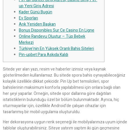
up Yeni Giriş Adresi
Kader Günü Bugün
Ev Sporları
Arık Yeniden Başkan
Bonus Disponibles Sur Ce Casino En Ligne
Online Randevu Oluştur – Tüp Bebek
Merkezi
Türkiye’nin En Yüksek Oranlı Bahis Siteleri
Pin-upbet Para Askıda Kaldı
Sitede yer alan yazı, resim ve haberler izinsiz veya kaynak
gösterilmeden kullanılamaz. Bu sitede spora bahis oynayabileceğiniz
kolaylık özellikle dikkat çekicidir. Pin Up bet temsilcileri, spor
bahislerinin maksimum konforla yapılabilmesi için onlara bağlı olan
her şeyi yaparlar. Örneğin, sitede spor dallarına göre dağıtılan
istatistiklerin bulunduğu özel bir bölüm bulunmaktadır. Ayrıca, hiç
oturmayanlar için, özellikle Android’de çalışan cihazlar için
tasarlanmış bir mobil uygulama oluşturuldu.
Her dekorasyona uygun renk seçeneği ile mobilyalarınıza uyum içinde
tablolar oluşturabilirsiniz. Siteye yatırım yaptım iki gün geçmesine