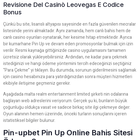
Revisione Del Casinò Leovegas E Codice
Bonus
Çünkü bu site, lisanslı altyapısı sayesinde en fazla güvenilen mecralar
listesinde yerini almaktadır. Aynı zamanda, hem canlı bahis hem de
canlı casino oyunları oynatarak, her kesime hitap etmektedir. Ayrıca
bir kumarhane Pin Up ve devam eden promosyonlar bulmak için izin
verilir. Resmi kaynağa gittiğinizde casino uygulamasını tamamen
ücretsiz olarak yükleyebilirsiniz. Ardından, ne kadar para çekmek
istediğinizi ve hangi ödeme yöntemini tercih edeceğinizi seçtiğiniz
“Para Çekme” yi tıklayın. Bu durumda, sorunun giderilmesini sağlamak
için casino hesabınıza para yatırdığınızdan sonra müşteri hizmetleri
ekibiyle iletişime geçmeniz gerekir.
Aşağıdada malta realm entertainment limited şirketi nin odalarına
bağlayan web adreslerini veriyorum. Gerçek şu ki, bunların büyük
çoğunluğu oldukça vasat ve sadece birkaç site ilgi çekmeye değer.
Oyun alanının hemen üzerinde, önceki turların sonuçlarını içeren
istatistiksel bilgiler bulunur.
Pin-upbet Pin Up Online Bahis Sitesi