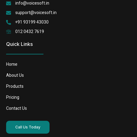
info@voicesoft.in
support@voicesoft.in
+91 93199 43030
012 0432 7619
Quick Links
Home
About Us
Products
Pricing
Contact Us
Call Us Today