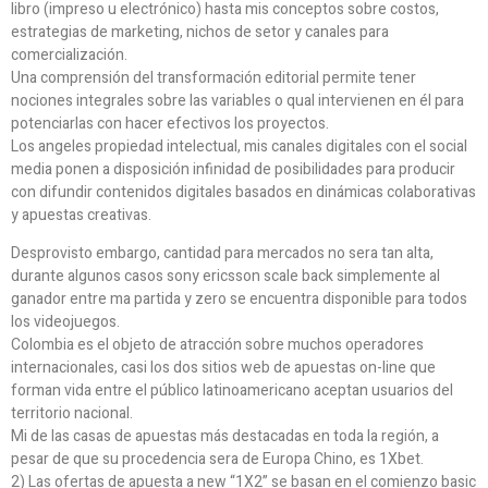
libro (impreso u electrónico) hasta mis conceptos sobre costos,
estrategias de marketing, nichos de setor y canales para
comercialización.
Una comprensión del transformación editorial permite tener
nociones integrales sobre las variables o qual intervienen en él para
potenciarlas con hacer efectivos los proyectos.
Los angeles propiedad intelectual, mis canales digitales con el social
media ponen a disposición infinidad de posibilidades para producir
con difundir contenidos digitales basados en dinámicas colaborativas
y apuestas creativas.
Desprovisto embargo, cantidad para mercados no sera tan alta,
durante algunos casos sony ericsson scale back simplemente al
ganador entre ma partida y zero se encuentra disponible para todos
los videojuegos.
Colombia es el objeto de atracción sobre muchos operadores
internacionales, casi los dos sitios web de apuestas on-line que
forman vida entre el público latinoamericano aceptan usuarios del
territorio nacional.
Mi de las casas de apuestas más destacadas en toda la región, a
pesar de que su procedencia sera de Europa Chino, es 1Xbet.
2) Las ofertas de apuesta a new “1X2” se basan en el comienzo basic