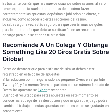
Es bastante común que mis nuevos usuarios sobre casinos, al zero
tener experiencia, suelan tener dudas de de cómo fazer
correctamente las apuestas, depósitos o jubilación de dinero, e
inclusive, como acceder a ciertas secciones del casino.
Lo sabes alguna vez estás seguro para que caerán muchos goles,
para lo que tendrás que detallar su situación en un recuadro de
encargo para que se atienda tu situación.
Recomiende A Un Colega Y Obtenga
Something Like 20 Giros Gratis Sobre
Ditobet
Cerca de destacar que para disfrutar del similar debes estar
registrado en esta odaie de apuestas.
Si la reducción por innings ha sido 2 o pequeno Overs en el partido
Twenty20, y 4 o menos Overs en partidos con un número limitado de
Overs, las apuestas se
1xbet
mantendrán.
Cuando el resultado para estas apuestas en este momento se
conoce maraudage de la interrupción y que ningún otro juego podra
cambiar el trabajo de estas apuestas, entonces éstos se ajustarán en
acabamiento.