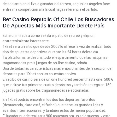
de adelanto en el liza o ganador del torneo, según los angeles fase
entre ma competición a la la cual haga referencia el partido.
Bet Casino Republic Of Chile Los Buscadores
De Apuestas Más Importante Delete País
Eche un mirada a como se?ala el patio de recreo y elija un
entretenimiento interesante.
1xBet sera un sitio que desde 2007 lo ofrece la vez de realizar todo
tipo de apuestas deportivas durante las 24 horas delete día.
Tu plataforma te destina todo el esparcimiento que las máquinas
tragamonedas y mis juegos de on-line casino, brinda.
Una de todas las características más emocionantes de la sección de
deportes para 1Xbet son las apuestas en vivo.
El recibo de casino sera de un one hundred percent hasta one. 500 €
que incluye tus primeros cuatro depósitos y también te regalan 150
jugadas gratis sobre los tragamonedas seleccionadas.
En 1xbet podrás encontrar los dos tus deportes favoritos
(destacando, claro está, el futbol) que tiene las grandes ligas y
eventos internacionales, y también estos de menor popularidad.
El jugador puede realizar a 900 apuestas pra un solo suceso, y esto