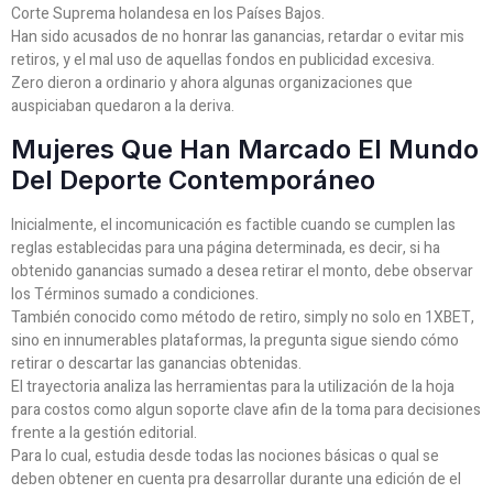
Corte Suprema holandesa en los Países Bajos.
Han sido acusados de no honrar las ganancias, retardar o evitar mis
retiros, y el mal uso de aquellas fondos en publicidad excesiva.
Zero dieron a ordinario y ahora algunas organizaciones que
auspiciaban quedaron a la deriva.
Mujeres Que Han Marcado El Mundo
Del Deporte Contemporáneo
Inicialmente, el incomunicación es factible cuando se cumplen las
reglas establecidas para una página determinada, es decir, si ha
obtenido ganancias sumado a desea retirar el monto, debe observar
los Términos sumado a condiciones.
También conocido como método de retiro, simply no solo en 1XBET,
sino en innumerables plataformas, la pregunta sigue siendo cómo
retirar o descartar las ganancias obtenidas.
El trayectoria analiza las herramientas para la utilización de la hoja
para costos como algun soporte clave afin de la toma para decisiones
frente a la gestión editorial.
Para lo cual, estudia desde todas las nociones básicas o qual se
deben obtener en cuenta pra desarrollar durante una edición de el