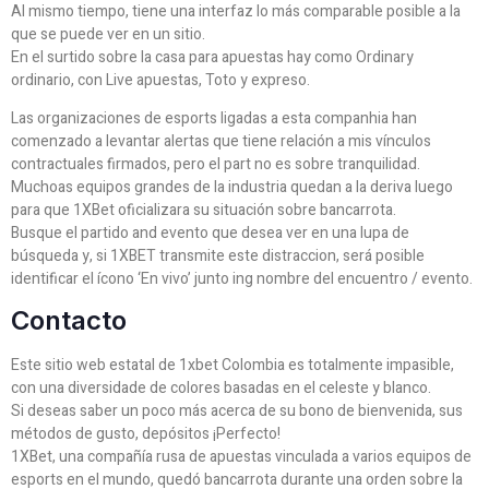
Al mismo tiempo, tiene una interfaz lo más comparable posible a la
que se puede ver en un sitio.
En el surtido sobre la casa para apuestas hay como Ordinary
ordinario, con Live apuestas, Toto y expreso.
Las organizaciones de esports ligadas a esta companhia han
comenzado a levantar alertas que tiene relación a mis vínculos
contractuales firmados, pero el part no es sobre tranquilidad.
Muchoas equipos grandes de la industria quedan a la deriva luego
para que 1XBet oficializara su situación sobre bancarrota.
Busque el partido and evento que desea ver en una lupa de
búsqueda y, si 1XBET transmite este distraccion, será posible
identificar el ícono ‘En vivo’ junto ing nombre del encuentro / evento.
Contacto
Este sitio web estatal de 1xbet Colombia es totalmente impasible,
con una diversidade de colores basadas en el celeste y blanco.
Si deseas saber un poco más acerca de su bono de bienvenida, sus
métodos de gusto, depósitos ¡Perfecto!
1XBet, una compañía rusa de apuestas vinculada a varios equipos de
esports en el mundo, quedó bancarrota durante una orden sobre la