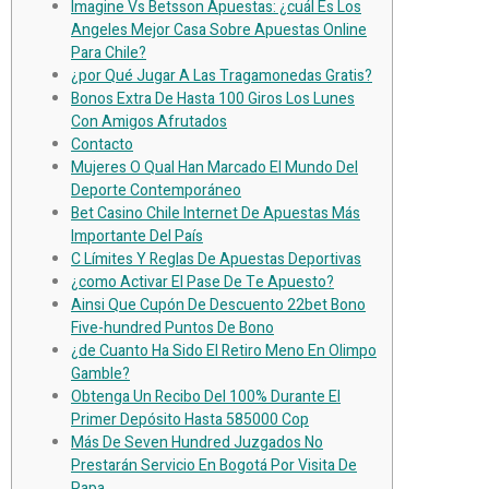
Imagine Vs Betsson Apuestas: ¿cuál Es Los
Angeles Mejor Casa Sobre Apuestas Online
Para Chile?
¿por Qué Jugar A Las Tragamonedas Gratis?
Bonos Extra De Hasta 100 Giros Los Lunes
Con Amigos Afrutados
Contacto
Mujeres O Qual Han Marcado El Mundo Del
Deporte Contemporáneo
Bet Casino Chile Internet De Apuestas Más
Importante Del País
C Límites Y Reglas De Apuestas Deportivas
¿como Activar El Pase De Te Apuesto?
Ainsi Que Cupón De Descuento 22bet Bono
Five-hundred Puntos De Bono
¿de Cuanto Ha Sido El Retiro Meno En Olimpo
Gamble?
Obtenga Un Recibo Del 100% Durante El
Primer Depósito Hasta 585000 Cop
Más De Seven Hundred Juzgados No
Prestarán Servicio En Bogotá Por Visita De
Papa