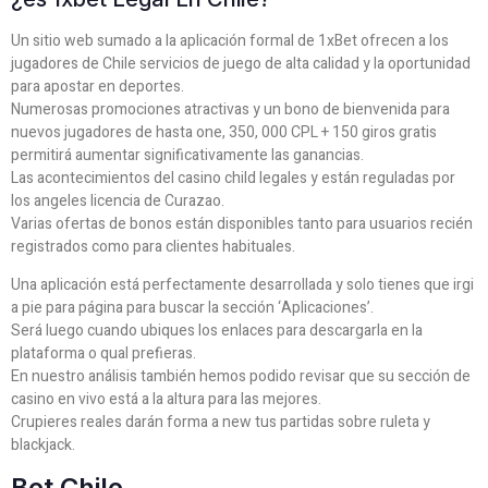
Un sitio web sumado a la aplicación formal de 1xBet ofrecen a los
jugadores de Chile servicios de juego de alta calidad y la oportunidad
para apostar en deportes.
Numerosas promociones atractivas y un bono de bienvenida para
nuevos jugadores de hasta one, 350, 000 CPL + 150 giros gratis
permitirá aumentar significativamente las ganancias.
Las acontecimientos del casino child legales y están reguladas por
los angeles licencia de Curazao.
Varias ofertas de bonos están disponibles tanto para usuarios recién
registrados como para clientes habituales.
Una aplicación está perfectamente desarrollada y solo tienes que irgi
a pie para página para buscar la sección ‘Aplicaciones’.
Será luego cuando ubiques los enlaces para descargarla en la
plataforma o qual prefieras.
En nuestro análisis también hemos podido revisar que su sección de
casino en vivo está a la altura para las mejores.
Crupieres reales darán forma a new tus partidas sobre ruleta y
blackjack.
Bet Chile