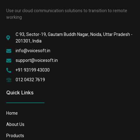
Use our cloud communication solutions to transition to remote
working
C 93, Sector-19, Gautam Buddh Nagar, Noida, Uttar Pradesh -
201301, India
info@voicesoft.in
support@voicesoft.in
+91 93199 43030
012 0432 7619
Quick Links
Home
About Us
Products