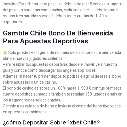
[newline]Para liberar este pase, se debe arriesgar 5 veces un importe
del pase en apuestas combinadas, cada una de ellas debe lograr al
menos tres partidos y esos 3 deben tener cuotas de 1. 40 o
superiores.
Gamble Chile Bono De Bienvenida
Para Apuestas Deportivas
Solo puedes escoger 1 de no meio de los 2 bonos de bienvenida
afin de nuevos jugadores chilenos.
Para realizar tus apuestas deportivas desde el móvil, ve a nuestra
guía y conoce cómo descargar los angeles app 1xbet.
Además, al hacer tu primer depósito podrás elegir si deseas el bono
sobre apuestas o un de casino.
El bono de casino es sobre un 100% hasta 1. 500 € con tus primeros
cuatro depósitos sumado a también te regalan 150 jugadas gratis en
los tragamonedas seleccionadas.
Cambie a su cuidado de bono e invierta el coste del bono five veces
en apuestas combinadas.
¿cómo Depositar Sobre 1xbet Chile?