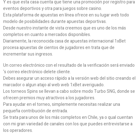
Y es que esta casa cuenta que tiene una promoción por registro para
eventos deportivos y otra para juegos sobre casino.
Esta plataforma de apuestas en línea ofrece en su lugar web todo
modelo de posibilidades durante apuestas deportivas.
Desde nuestro instante de vista creemos que es uno de los más
completos en cuanto a mercados disponibles.
Diariamente, la reconocida casa de apuestas internacional 1xBet
procesa apuestas de cientos de jugadores en trata que de
incrementar sus ingresos.
Un correo electrónico con el resultado de la verificación será enviado
‘s correo electrónico delete cliente.
Debes asegurar un acceso rápido a la versión web del sitio creando el
marcador o algun atajo al web web 1xBet averiguado.
Los torneos Spins se llevan a cabo sobre modo Turbo SNG, donde se
ofrecen premios muy atractivos a los jugadores.
Para ayudar en el torneo, simplemente necesitas realizar una
pequeña contribución de entrada.
Se trata para unos de los más completos en Chile, ya o qual cuentan
con mi gran variedad de canales con los que puedes entrevistarse a
los operadores.