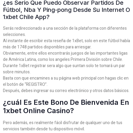
¿es Serio Que Puedo Observar Partidos De
Fútbol, Nba Y Ping-pong Desde Su Internet O
1xbet Chile App?
Serás redireccionado a una sección de la plataforma con diferentes
selecciones.
Al instante de escribir esta reseña de 1xBet, solo en este fútbol había
más de 1748 partidos disponibles para arriesgar.
Obviamente, entre ellos encontrarás juegos de las importantes ligas
de América Latina, como los angeles Primera División sobre Chile.
Durante 1xBet registrar sera algo que suntan solo te tomará un par
sobre minutos.
Basta con que encamines a su página web principal con hagas clic en
el botón de “REGISTRO”.
Después, debes ingresar su correo electrónico y otros datos básicos.
¿cuál Es Este Bono De Bienvenida En
1xbet Online Casino?
Pero además, es realmente fácil disfrutar de qualquer uno de tus
servicios también desde tu dispositivo móvil.